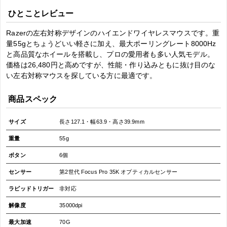
ひとことレビュー
Razerの左右対称デザインのハイエンドワイヤレスマウスです。重
量55gとちょうどいい軽さに加え、最大ポーリングレート8000Hz
と高品質なホイールを搭載し、プロの愛用者も多い人気モデル。
価格は26,480円と高めですが、性能・作り込みともに抜け目のな
い左右対称マウスを探している方に最適です。
商品スペック
サイズ
長さ127.1・幅63.9・高さ39.9mm
重量
55g
ボタン
6個
センサー
第2世代 Focus Pro 35K オプティカルセンサー
ラピッドトリガー
非対応
解像度
35000dpi
最大加速
70G