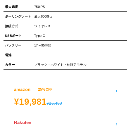
最大速度
750IPS
ポーリングレート
最大8000Hz
接続方式
ワイヤレス
USBポート
Type-C
バッテリー
17～95時間
電池
-
カラー
ブラック・ホワイト・他限定モデル
amazon
›
25%OFF
¥19,981
¥26,480
Rakuten
›