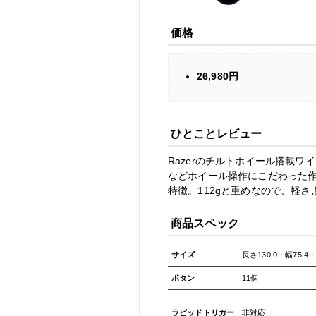
価格
26,980円
ひとことレビュー
Razerのチルトホイール搭載
などホイール操作にこだわった作
特徴。112gと重めなので、軽
商品スペック
サイズ
長さ130.0・幅75.4
ボタン
11個
ラピッドトリガー
非対応