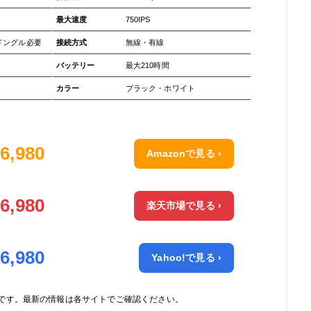
最大速度
750IPS
加ドングル必要
接続方式
無線・有線
バッテリー
最大210時間
カラー
ブラック・ホワイト
6,980
Amazonで見る ›
6,980
楽天市場で見る ›
6,980
Yahoo!で見る ›
です。最新の情報は各サイトでご確認ください。