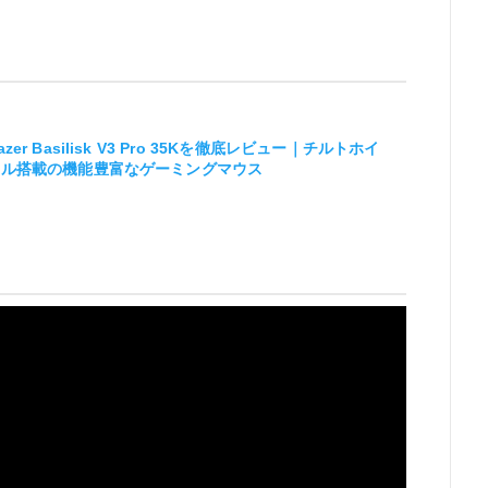
azer Basilisk V3 Pro 35Kを徹底レビュー｜チルトホイ
ール搭載の機能豊富なゲーミングマウス