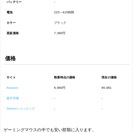
バッテリー
-
電池
235～615時間
カラー
ブラック
直販価格
7,380円
価格
サイト
執筆時点の価格
現在の価格
Amazon
6,980円
¥6,981
楽天市場
-
-
Yahoo!ショッピング
-
-
ゲーミングマウスの中でも安い部類に入ります。