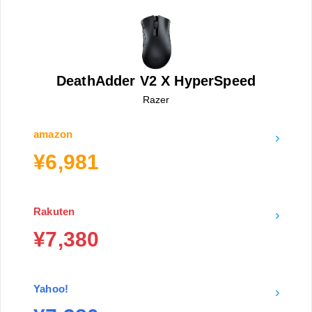
DeathAdder V2 X HyperSpeed
Razer
amazon
›
¥6,981
Rakuten
›
¥7,380
Yahoo!
›