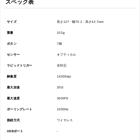
スペック表
サイズ
長さ127・幅70.1・高さ42.7mm
重量
102g
ボタン
7個
センサー
オプティカル
ラピッドトリガー
非対応
解像度
14000dpi
最大加速
35G
最大速度
300IPS
ポーリングレート
1000Hz
接続方式
ワイヤレス
USBポート
-